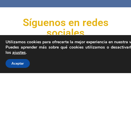
Síguenos en redes
sociales
Utilizamos cookies para ofrecerte la mejor experiencia en nuestra 
Puedes aprender más sobre qué cookies utilizamos o desactivar
los
ajustes
.
Aceptar
Descubre nuestros
horarios y tarifas
Ofrecemos diversos horarios, de
lunes a viernes, a mediodía y por la